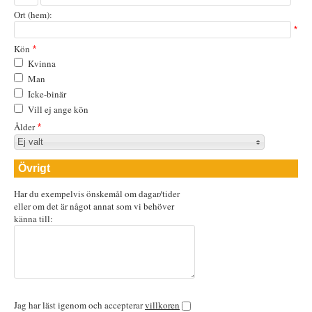
Ort (hem):
*
Kön
*
Kvinna
Man
Icke-binär
Vill ej ange kön
Ålder
*
Ej valt
Övrigt
Har du exempelvis önskemål om dagar/tider
eller om det är något annat som vi behöver
känna till:
Jag har läst igenom och accepterar
villkoren