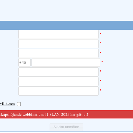
*
*
*
*
*
*
*
villkoren
skapshöjande webbinarium #1 SLAN, 2025 har gått ut!