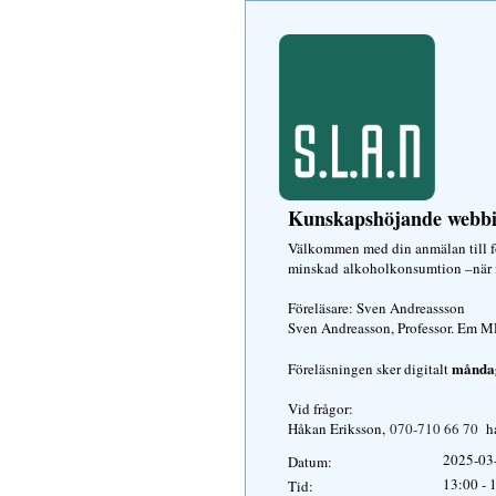
Kunskapshöjande webb
Välkommen med din anmälan till fö
minskad alkoholkonsumtion –när 
Föreläsare: Sven Andreassson
Sven Andreasson, Professor. Em M
måndag
Föreläsningen sker digitalt
Vid frågor:
Håkan Eriksson,
070-710 66 70
ha
2025-03
Datum:
13:00 - 
Tid: