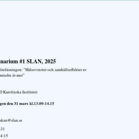
inarium #1 SLAN, 2025
reläsningen: ”Hälsovinster och samhällseffekter av
mindre är mer”
D Karolinska Institutet
en den 31 mars
kl.13.00-14.15
kan@slan.se
-31
14:15