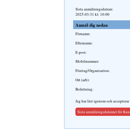
Sista anmälningsdatum:
2025-03-31 kl: 10:00
Anmäl dig nedan
Förnamn:
Efternamn:
E-post:
Mobilnummer:
Företag/Organisation:
Ort (arb):
Befattning:
Jag har läst igenom och accepterar
Sista anmälningsdatumet för Kun