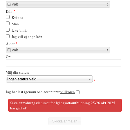
Ej valt
Kön
*
Kvinna
Man
Icke-binär
Jag vill ej ange kön
Ålder
*
Ej valt
Ort
Välj din status:
Ingen status vald
*
Jag har läst igenom och accepterar
villkoren
Sista anmälningsdatumet för Igångsättarutbildning 25-26 okt 2025
har gått ut!