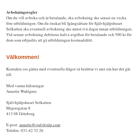
Avbokningsregler
Om du vill avboka och är betalande, ska avbokning ske senast en vecka
före utbildningen. Om du önskar bli Igångsättare för Självhjälpshuset
Solkatten ska eventuell avbokning ske minst två dagar innan utbildningen.
Vid senare avbokning debiteras halva avgiften för betalande och 500 kr för
dem som erbjudits att gå utbildningen kostnadsfritt.
Välkommen!
Kontakta oss gärna med eventuella frågor så berättar vi mer om hur det går
till.
Med varma hälsningar
Annette Wahlgren
Självhjälpshuset Solkatten
Majorsgatan 8
413 08 Göteborg
E-post:
annette@sjalvhjalp.com
Telefon: 031-42 32 26