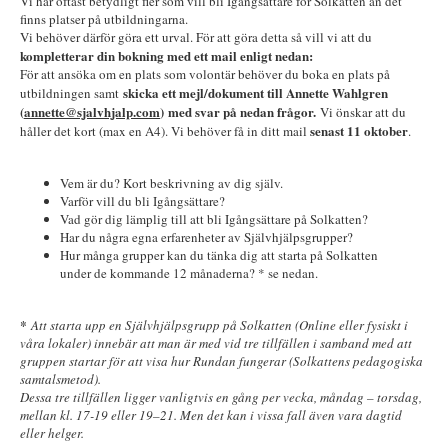
Vi har oftast betydligt fler som vill bli Igångsättare för Solkatten än det
finns platser på utbildningarna.
Vi behöver därför göra ett urval. För att göra detta så vill vi att du
kompletterar din bokning med ett mail enligt nedan:
För att ansöka om en plats som volontär behöver du boka en plats på
skicka ett mejl/dokument till Annette Wahlgren
utbildningen samt
(
annette@sjalvhjalp.com
)
med svar på nedan frågor.
Vi önskar att du
senast 11 oktober
håller det kort (max en A4). Vi behöver få in ditt mail
.
Vem är du? Kort beskrivning av dig själv.
Varför vill du bli Igångsättare?
Vad gör dig lämplig till att bli Igångsättare på Solkatten?
Har du några egna erfarenheter av Självhjälpsgrupper?
Hur många grupper kan du tänka dig att starta på Solkatten
under de kommande 12 månaderna? * se nedan.
*
Att starta upp en Självhjälpsgrupp på Solkatten (Online eller fysiskt i
våra lokaler) innebär att man är med vid tre tillfällen i samband med att
gruppen startar för att visa hur Rundan fungerar (Solkattens pedagogiska
samtalsmetod).
Dessa tre tillfällen ligger vanligtvis en gång per vecka, måndag – torsdag,
mellan kl. 17-19 eller 19–21. Men det kan i vissa fall även vara dagtid
eller helger.