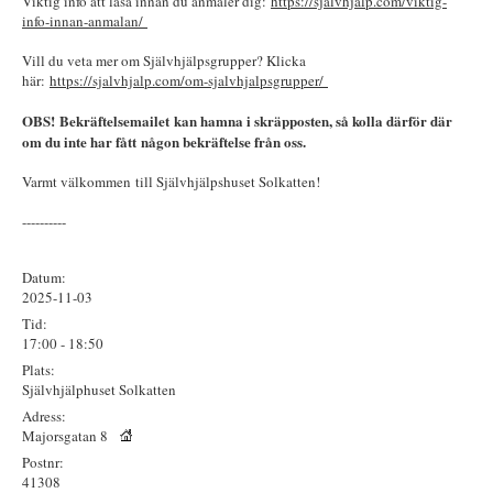
Viktig info att läsa innan du anmäler dig:
https://sjalvhjalp.com/viktig-
info-innan-anmalan/
Vill du veta mer om Självhjälpsgrupper? Klicka
här:
https://sjalvhjalp.com/om-sjalvhjalpsgrupper/
OBS! Bekräftelsemailet kan hamna i skräpposten, så kolla därför där
om du inte har fått någon bekräftelse från oss.
Varmt välkommen till Självhjälpshuset Solkatten!
----------
Datum:
2025-11-03
Tid:
17:00 - 18:50
Plats:
Självhjälphuset Solkatten
Adress:
Majorsgatan 8
Postnr:
41308