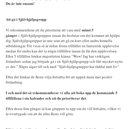
Du är inte ensam!
Att gå i Självhjälpsgrupp
minst 5
Vi rekommenderar att du prioriterar att vara med
gånger
i Självhjälpsgruppen innan du beslutar om det kommer att hjälpa
dig. Självhjälpsgrupper är inte som att gå en kurs eller andra formella
utbildningar. För vissa så är redan första tillfället en fantastisk upplevelse
medan för andra kan det ta några tillfällen innan de får den upplevelsen.
Efter 5 tillfällen brukar majoriteten känna ”Wow! Jag har verkligen
förändrats sedan jag började gå i en Självhjälpsgrupp och fått mycket nytta
av det.” Några säger till och med ”Självhjälpsgrupper har räddat mitt liv”
Efter det brukar de flesta vilja fortsätta för att uppnå ännu mer positiv
förändring.
I och med det så rekommenderar vi alla att boka upp de kommande 5
tillfällena i sin kalender och att du prioriterar det.
Efter dessa fem gånger så kan gruppen ta upp om de vill fortsätta, vilket vi
är övertygade om att de allra flesta vill göra.