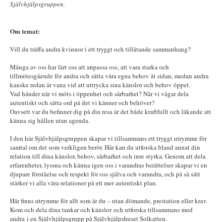
Självhjälpsgruppen.
Om temat:
Vill du träffa andra kvinnor i ett tryggt och tillåtande sammanhang?
Många av oss har lärt oss att anpassa oss, att vara starka och
tillmötesgående för andra och sätta våra egna behov åt sidan, medan andra
kanske redan är vana vid att uttrycka sina känslor och behov öppet.
Vad händer när vi möts i öppenhet och sårbarhet? När vi vågar dela
autentiskt och sätta ord på det vi känner och behöver?
Oavsett var du befinner dig på din resa är det både kraftfullt och läkande att
känna sig hållen utan agenda.
I den här Självhjälpsgruppen skapar vi tillsammans ett tryggt utrymme för
samtal om det som verkligen berör. Här kan du utforska bland annat din
relation till dina känslor, behov, sårbarhet och inre styrka. Genom att dela
erfarenheter, lyssna och känna igen oss i varandras berättelser skapar vi en
djupare förståelse och respekt för oss själva och varandra, och på så sätt
stärker vi alla våra relationer på ett mer autentiskt plan.
Här finns utrymme för allt som är du – utan dömande, prestation eller krav.
Kom och dela dina tankar och känslor
och utforska tillsammans med
andra
i en Självhjälpsgrupp på Självhjälpshuset Solkatten.​